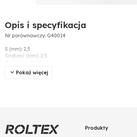
Opis i specyfikacja
Nr porównawczy: G40014
S (mm): 2,5
Grubość (mm): 2,5
Ø wew. (mm): 20
Materiał: PP
Pokaż więcej
Ø zew. (mm): 30,7
F (cale): 1"
D (mm): 30,7
D1 (mm): 20
Produkty