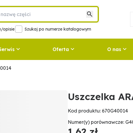
/opisie
Szukaj po numerze katalogowym
Serwis
Oferta
O nas
40014
Uszczelka A
Kod produktu: 670G40014
Numer(y) porównawcze: G4
1,62 zł