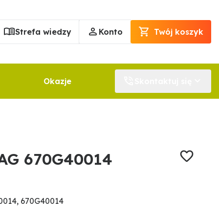
Strefa wiedzy
Konto
Twój koszyk
Okazje
Skontaktuj się
RAG 670G40014
0014, 670G40014