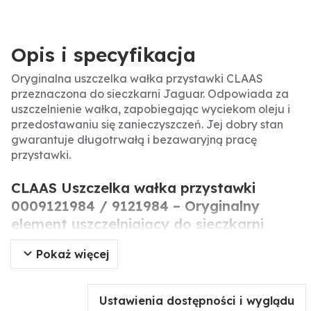
Opis i specyfikacja
Oryginalna uszczelka wałka przystawki CLAAS
przeznaczona do sieczkarni Jaguar. Odpowiada za
uszczelnienie wałka, zapobiegając wyciekom oleju i
przedostawaniu się zanieczyszczeń. Jej dobry stan
gwarantuje długotrwałą i bezawaryjną pracę
przystawki.
CLAAS Uszczelka wałka przystawki
0009121984 / 9121984 – Oryginalny
element uszczelniający do sieczkarni
Jaguar
Pokaż więcej
Oryginalna uszczelka wałka przystawki CLAAS to
precyzyjnie wykonany element uszczelniający
Ustawienia dostępności i wyglądu
stosowany w przystawkach do zbioru kukurydzy