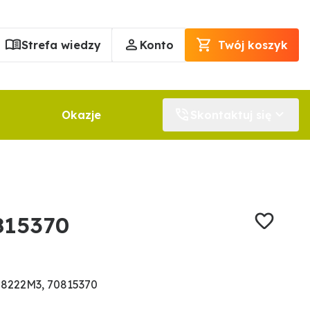
Strefa wiedzy
Konto
Twój koszyk
Okazje
Skontaktuj się
815370
88222M3, 70815370