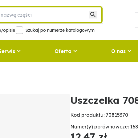
/opisie
Szukaj po numerze katalogowym
Serwis
Oferta
O nas
Uszczelka 70
Kod produktu: 70815370
Numer(y) porównawcze: 16
12,47 zł