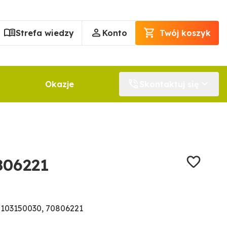
Strefa wiedzy
Konto
Twój koszyk
Okazje
Skontaktuj się
806221
103150030, 70806221