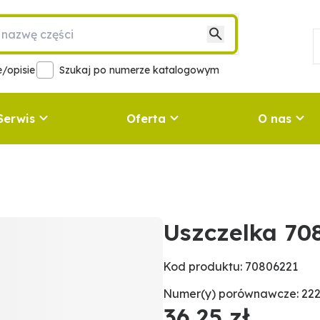
/opisie
Szukaj po numerze katalogowym
Serwis
Oferta
O nas
Uszczelka 70
Kod produktu: 70806221
Numer(y) porównawcze: 222
36,25 zł