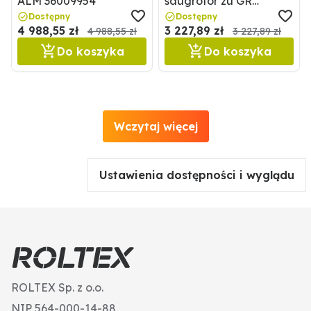
ALM 36009954
saugrotor zu GR
Erntekopf, vor 20
Dostępny
Dostępny
4 988,55 zł
3 227,89 zł
GRANIT 838810132
4 988,55 zł
3 227,89 zł
Do koszyka
Do koszyka
Wczytaj więcej
Ustawienia dostępności i wyglądu
ROLTEX Sp. z o.o.
NIP 564-000-14-88