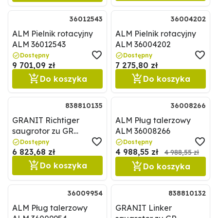
36012543
36004202
ALM Pielnik rotacyjny
ALM Pielnik rotacyjny
ALM 36012543
ALM 36004202
Dostępny
Dostępny
9 701,09 zł
7 275,80 zł
Do koszyka
Do koszyka
838810135
36008266
GRANIT Richtiger
ALM Pług talerzowy
saugrotor zu GR
ALM 36008266
Erntekopf GRANIT
Dostępny
Dostępny
6 823,68 zł
4 988,55 zł
838810135
4 988,55 zł
Do koszyka
Do koszyka
36009954
838810132
ALM Pług talerzowy
GRANIT Linker