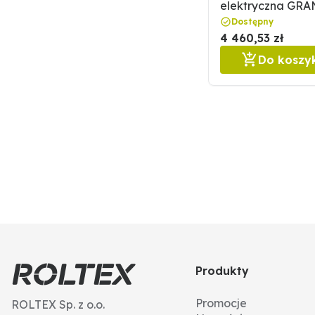
elektryczna GRA
11092131
Dostępny
4 460,53 zł
Do koszy
Produkty
Promocje
ROLTEX Sp. z o.o.