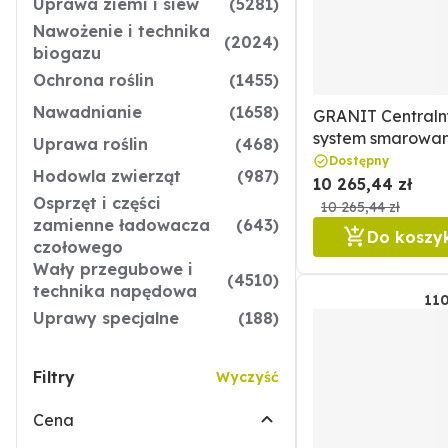
Uprawa ziemi i siew
(5281)
Nawożenie i technika
(2024)
biogazu
Ochrona roślin
(1455)
Nawadnianie
(1658)
GRANIT Centraln
system smarowan
Uprawa roślin
(468)
progresywny GR
Dostępny
Hodowla zwierząt
(987)
36727005
10 265,44 zł
Osprzęt i części
10 265,44 zł
zamienne ładowacza
(643)
Do koszy
czołowego
Wały przegubowe i
(4510)
technika napędowa
11
Uprawy specjalne
(188)
Filtry
Wyczyść
Cena