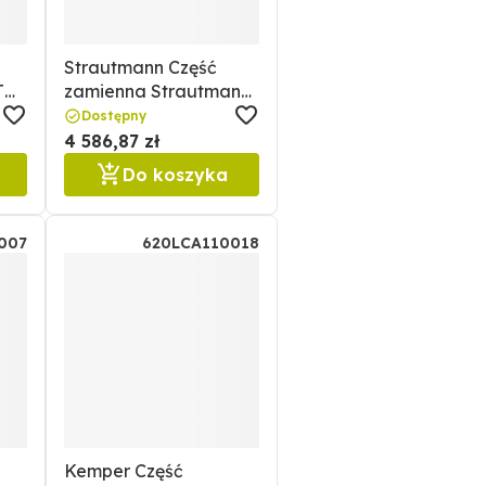
Strautmann Część
T
zamienna Strautmann
22561424507
Dostępny
4 586,87 zł
Do koszyka
007
620LCA110018
Kemper Część