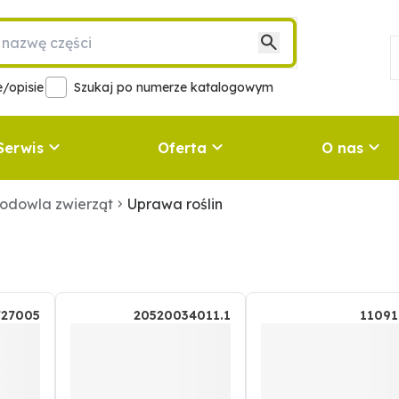
/opisie
Szukaj po numerze katalogowym
Serwis
Oferta
O nas
hodowla zwierząt
Uprawa roślin
727005
20520034011.1
11091