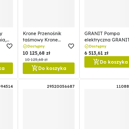
y
Krone Przenośnik
GRANIT Pompa
ia,
taśmowy Krone
elektryczna GRANI
ANIT
20520034011.1
11091924
Dostępny
Dostępny
10 125,68 zł
6 513,61 zł
10 125,68 zł
Do koszyka
ka
Do koszyka
094514
29520056687
11088