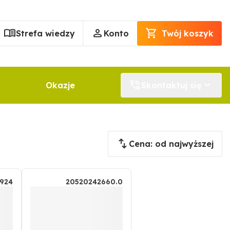
Strefa wiedzy
Konto
Twój koszyk
Okazje
Skontaktuj się
Cena: od najwyższej
924
20520242660.0