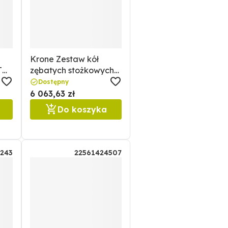
Krone Zestaw kół
T
zębatych stożkowych
Krone 20520242660.0
Dostępny
6 063,63 zł
Do koszyka
243
22561424507