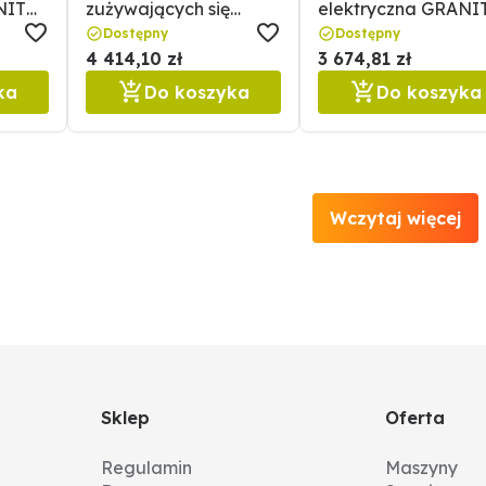
NIT
zużywających się
elektryczna GRANI
Kemper 11041157
35898007
Dostępny
Dostępny
4 414,10 zł
3 674,81 zł
ka
Do koszyka
Do koszyka
Wczytaj więcej
Sklep
Oferta
Regulamin
Maszyny