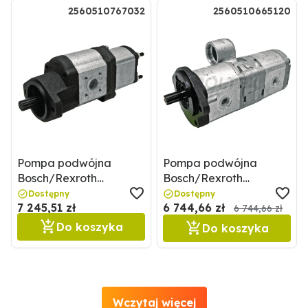
2560510767032
2560510665120
Pompa podwójna
Pompa podwójna
Bosch/Rexroth
Bosch/Rexroth
2560510767032
2560510665120
Dostępny
Dostępny
7 245,51 zł
6 744,66 zł
6 744,66 zł
Do koszyka
Do koszyka
Wczytaj więcej