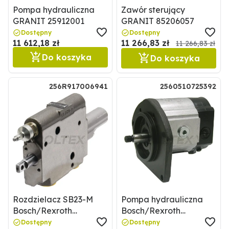
Pompa hydrauliczna
Zawór sterujący
GRANIT 25912001
GRANIT 85206057
Dostępny
Dostępny
11 612,18 zł
11 266,83 zł
11 266,83 zł
Do koszyka
Do koszyka
256R917006941
2560510725392
Rozdzielacz SB23-M
Pompa hydrauliczna
Bosch/Rexroth
Bosch/Rexroth
256R917006941
2560510725392
Dostępny
Dostępny