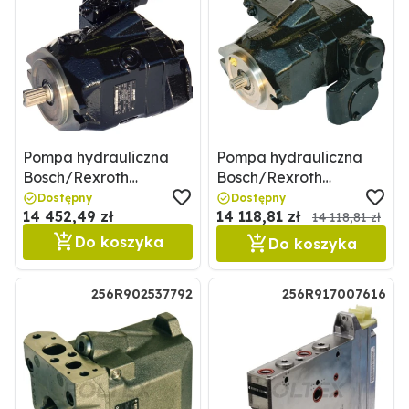
Pompa hydrauliczna
Pompa hydrauliczna
Bosch/Rexroth
Bosch/Rexroth
256R902537279
256R902537839
Dostępny
Dostępny
14 452,49 zł
14 118,81 zł
14 118,81 zł
Do koszyka
Do koszyka
256R902537792
256R917007616