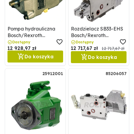
Pompa hydrauliczna
Rozdzielacz SB33-EHS
Bosch/Rexroth
Bosch/Rexroth
256R902537792
256R917007616
Dostępny
Dostępny
12 928,97 zł
12 717,67 zł
12 717,67 zł
Do koszyka
Do koszyka
25912001
85206057