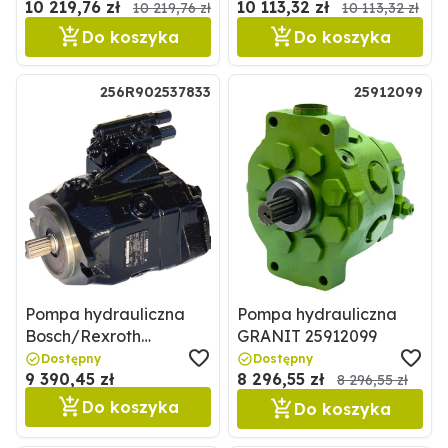
10 219,76 zł
10 113,32 zł
10 219,76 zł
10 113,32 zł
Do koszyka
Do koszyka
256R902537833
25912099
Pompa hydrauliczna
Pompa hydrauliczna
Bosch/Rexroth
GRANIT 25912099
256R902537833
Dostępny
Dostępny
9 390,45 zł
8 296,55 zł
8 296,55 zł
Do koszyka
Do koszyka