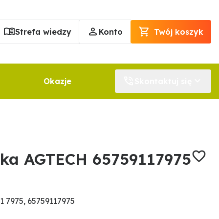
Strefa wiedzy
Konto
Twój koszyk
Okazje
Skontaktuj się
rka AGTECH 65759117975
1 7975, 65759117975