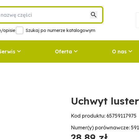
/opisie
Szukaj po numerze katalogowym
Serwis
Oferta
O nas
Uchwyt luste
Kod produktu: 65759117975
Numer(y) porównawcze: 591
28,89 zł