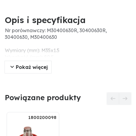
Opis i specyfikacja
Nr porównawczy: M30400630R, 30400630R,
30400630, M30400630
Wymiary (mm): M35x1.5
Wysokość (mm): 89,5
Długość (mm): 254
Pokaż więcej
Powiązane produkty
1800200098