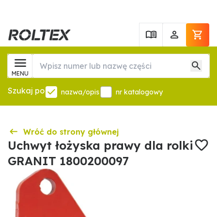
MENU
Szukaj po
nazwa/opis
nr katalogowy
Wróć do strony głównej
Uchwyt łożyska prawy dla rolki
GRANIT 1800200097