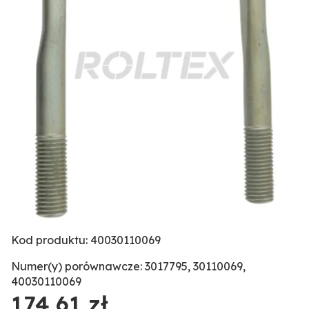
Kod produktu: 40030110069
Numer(y) porównawcze: 3017795, 30110069,
40030110069
174,61 zł