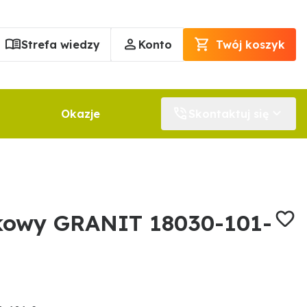
Strefa wiedzy
Konto
Twój koszyk
Okazje
Skontaktuj się
kowy GRANIT 18030-101-