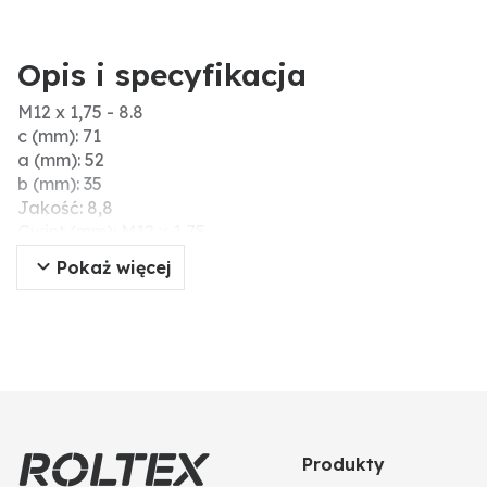
Opis i specyfikacja
M12 x 1,75 - 8.8
c (mm): 71
a (mm): 52
b (mm): 35
Jakość: 8,8
Gwint (mm): M12 x 1,75
d (mm): 64
Pokaż więcej
Produkty