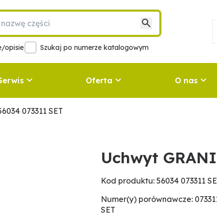
/opisie
Szukaj po numerze katalogowym
Serwis
Oferta
O nas
6034 073311 SET
Uchwyt GRANI
Kod produktu: 56034 073311 S
Numer(y) porównawcze: 073311,
SET