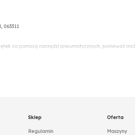
, 063311
rętek za pomocą narzędzi pneumatycznych, ponieważ może
Sklep
Oferta
Regulamin
Maszyny