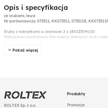
Opis i specyfikacja
ze śrubami, lewa
Nr porównawczy: 073311, KK073311, 073311R, KK073311R
Śruby z nakrętkami w zestawie: 2 x 1801230HU10
Wskazówki montażowe: Nie należy dokręcać śrub i nak
(pęknięcia naprężeniowe).
Pokaż więcej
Produkty
Promocje
ROLTEX Sp. z o.o.