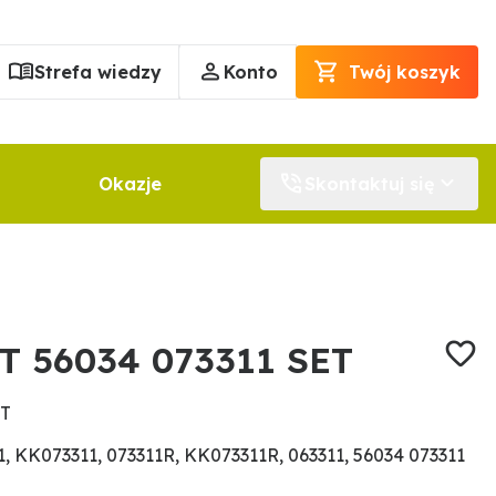
Strefa wiedzy
Konto
Twój koszyk
Okazje
Skontaktuj się
T 56034 073311 SET
ET
 KK073311, 073311R, KK073311R, 063311, 56034 073311