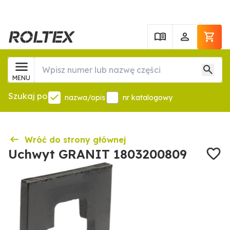
MENU
Szukaj po
nazwa/opis
nr katalogowy
Wróć do strony głównej
Uchwyt GRANIT 1803200809