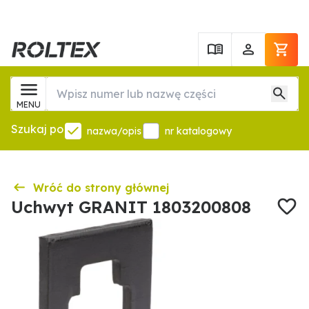
MENU
Szukaj po
nazwa/opis
nr katalogowy
Wróć do strony głównej
Uchwyt GRANIT 1803200808