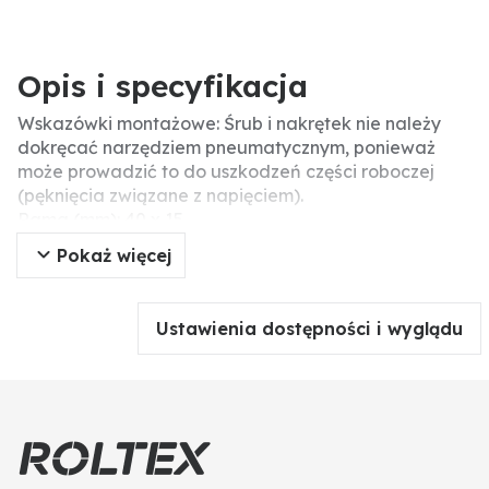
Opis i specyfikacja
Wskazówki montażowe: Śrub i nakrętek nie należy
dokręcać narzędziem pneumatycznym, ponieważ
może prowadzić to do uszkodzeń części roboczej
(pęknięcia związane z napięciem).
Rama (mm): 40 x 15
Do zębów (mm): 32 x 10
Pokaż więcej
Sprężyna wzmacniająca (mm): 32 x 10
Ustawienia dostępności i wyglądu