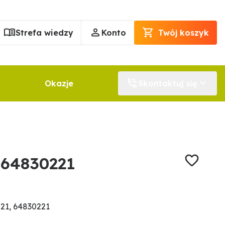
Strefa wiedzy
Konto
Twój koszyk
Okazje
Skontaktuj się
 64830221
21, 64830221