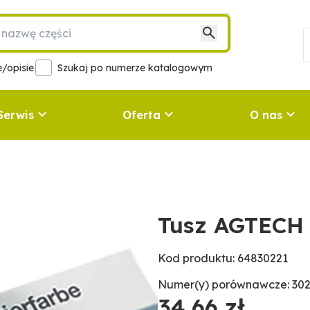
/opisie
Szukaj po numerze katalogowym
Serwis
Oferta
O nas
Tusz AGTECH
Kod produktu: 64830221
Numer(y) porównawcze: 302
34,66 zł