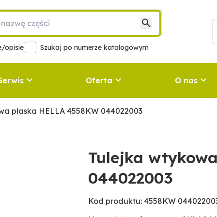
/opisie
Szukaj po numerze katalogowym
Serwis
Oferta
O nas
owa płaska HELLA 4558KW 044022003
Tulejka wtykow
044022003
Kod produktu: 4558KW 04402200