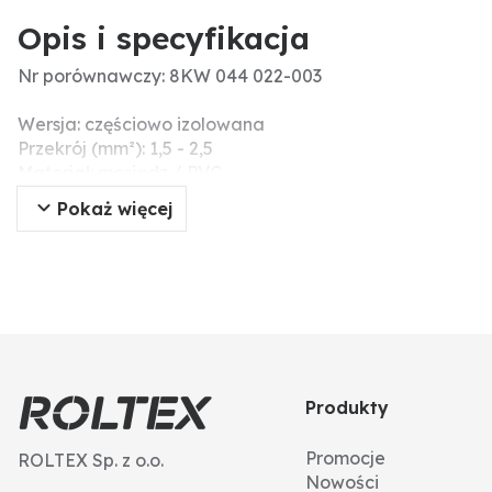
Opis i specyfikacja
Nr porównawczy: 8KW 044 022-003
Wersja: częściowo izolowana
Przekrój (mm²): 1,5 - 2,5
Materiał: mosiądz / PVC
Powierzchnia: ocynowana
Pokaż więcej
Przyłącze: Tulejka wtykowa płaska
Szerokość wtyku (mm): 6,3 x 0,8
Produkty
Promocje
ROLTEX Sp. z o.o.
Nowości