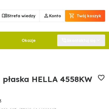
Strefa wiedzy
Konto
Twój koszyk
Okazje
Skontaktuj się
a płaska HELLA 4558KW
3