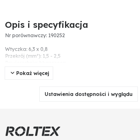
Opis i specyfikacja
Nr porównawczy: 190252
Wtyczka: 6,3 x 0,8
Przekrój (mm²): 1,5 - 2,5
Powierzchnia: błyszcząca
Materiał: mosiądz
Pokaż więcej
Długość (mm): 19,2
Wersja: z noskiem blokującym
mosiądz, 6,3 mm, do kabli 1,5 - 2,5 mm²
Ustawienia dostępności i wyglądu