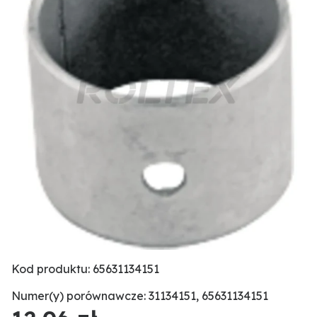
Kod produktu: 65631134151
Numer(y) porównawcze: 31134151, 65631134151