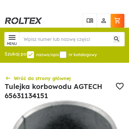
MENU
Szukaj po
nazwa/opis
nr katalogowy
Wróć do strony głównej
Tulejka korbowodu AGTECH
65631134151