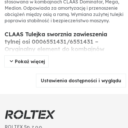
stosowana w kombajnach CLAAS Dominator, Mega,
Medion. Odpowiada za amortyzację i przenoszenie
obciążeń między osią a ramą. Wymiana zużytej tulejki
poprawia stabilność i bezpieczeństwo maszyny.
CLAAS Tulejka sworznia zawieszenia
tylnej osi 0006551431/6551431 –
Oryginalny element do kombajnów
CLAAS.
Pokaż więcej
Oryginalna tulejka sworznia zawieszenia tylnej osi to
kluczowy element układu jezdnego w kombajnach
Ustawienia dostępności i wyglądu
CLAAS. Odpowiada za połączenie sworznia z ramą
maszyny, umożliwiając płynne przenoszenie obciążeń
i amortyzację drgań. Jej prawidłowy stan techniczny
wpływa na stabilność prowadzenia i bezpieczeństwo
pracy.
Specyfikacja produktu
ROLTEX Sp. z o.o.