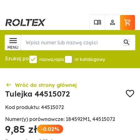
MENU
Szukaj po
nazwa/opis
nr katalogowy
Wróć do strony głównej
Tulejka 44515072
Kod produktu: 44515072
Numer(y) porównawcze: 184592M1, 44515072
9,85 zł
-0.02%