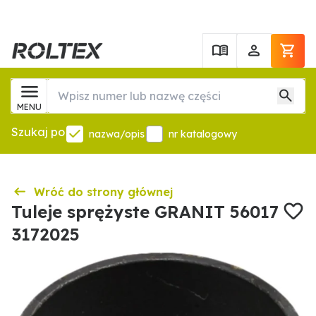
MENU
Szukaj po
nazwa/opis
nr katalogowy
Wróć do strony głównej
Tuleje sprężyste GRANIT 56017
3172025