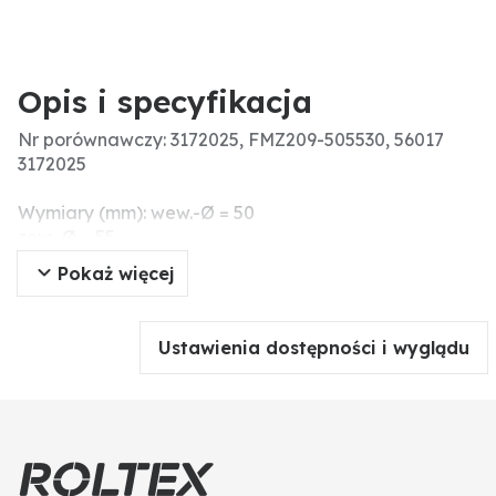
Opis i specyfikacja
Nr porównawczy: 3172025, FMZ209-505530, 56017
3172025
Wymiary (mm): wew.-Ø = 50
zew.-Ø = 55
długość: 30
Pokaż więcej
Menke-Nr.: 94582
Ustawienia dostępności i wyglądu