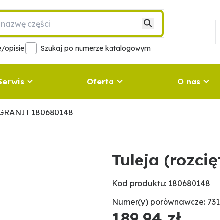
/opisie
Szukaj po numerze katalogowym
Serwis
Oferta
O nas
) GRANIT 180680148
Tuleja (rozc
Kod produktu: 180680148
Numer(y) porównawcze: 731
189,94 zł