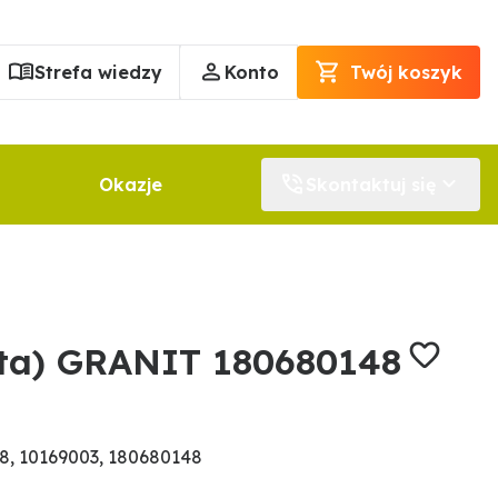
Strefa wiedzy
Konto
Twój koszyk
Okazje
Skontaktuj się
ięta) GRANIT 180680148
8, 10169003, 180680148