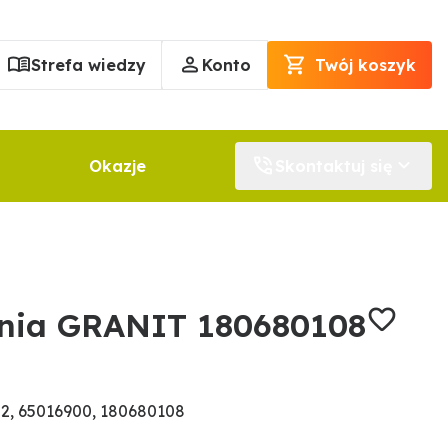
Strefa wiedzy
Konto
Twój koszyk
Okazje
Skontaktuj się
dnia GRANIT 180680108
2, 65016900, 180680108