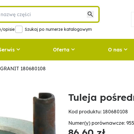
/opisie
Szukaj po numerze katalogowym
Serwis
Oferta
O nas
a GRANIT 180680108
Tuleja pośre
Kod produktu: 180680108
Numer(y) porównawcze: 955
86,60 zł