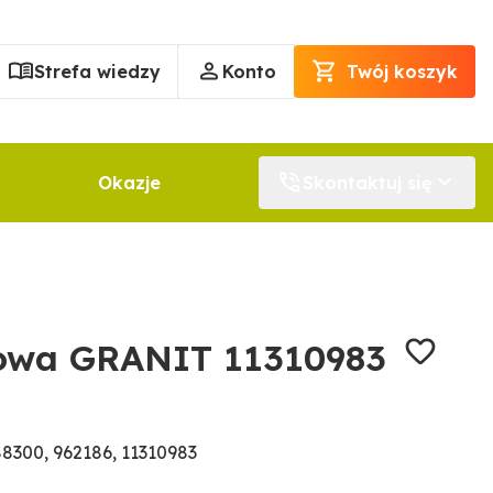
Strefa wiedzy
Konto
Twój koszyk
Okazje
Skontaktuj się
kowa GRANIT 11310983
8300, 962186, 11310983