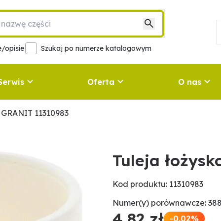
/opisie
Szukaj po numerze katalogowym
Serwis
Oferta
O nas
a GRANIT 11310983
Tuleja łożys
Kod produktu: 11310983
Numer(y) porównawcze: 388
4,82 zł
-0.02%