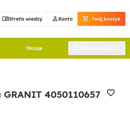
Strefa wiedzy
Konto
Twój koszyk
Okazje
Skontaktuj się
na GRANIT 4050110657