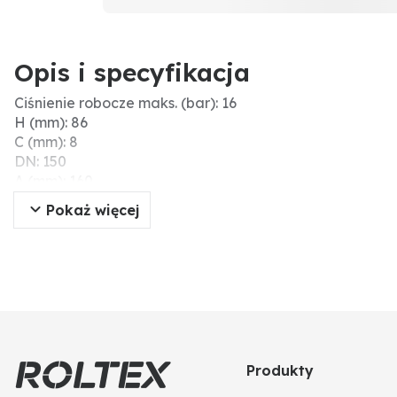
Opis i specyfikacja
Ciśnienie robocze maks. (bar): 16
H (mm): 86
C (mm): 8
DN: 150
A (mm): 160
Ø wew. (mm): 160
Pokaż więcej
Materiał: PVC-U
Produkty