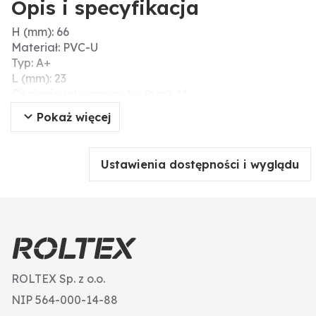
Opis i specyfikacja
H (mm): 66
Materiał: PVC-U
Typ: A+
L (mm): 23
Ciśnienie robocze maks. (bar): 16
Gwint wew. (cale): 1 1/4"
Pokaż więcej
H2 (mm): 31
Ø wew. (mm): 50
B (cale): 1 1/4″
Ustawienia dostępności i wyglądu
C (mm): 4
A (mm): 50
ROLTEX Sp. z o.o.
NIP 564-000-14-88