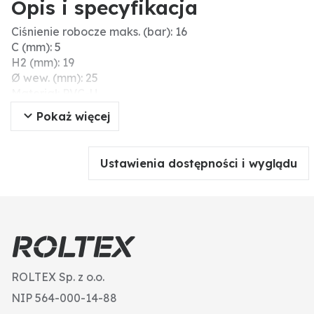
Opis i specyfikacja
Ciśnienie robocze maks. (bar): 16
C (mm): 5
H2 (mm): 19
Ø wew. (mm): 25
Materiał: PVC-U
Typ: A+
Pokaż więcej
B (cale): 1/2″
A (mm): 25
Gwint wew. (cale): 1/2"
Ustawienia dostępności i wyglądu
L (mm): 15
H (mm): 36
ROLTEX Sp. z o.o.
NIP 564-000-14-88