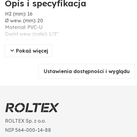
Opis i specyfikacja
H2 (mm): 16
Ø wew. (mm): 20
Materiał: PVC-U
Gwint wew. (cale): 1/2"
B (cale): 1/2″
L (mm): 15
Pokaż więcej
Ciśnienie robocze maks. (bar): 10
H (mm): 32
C (mm): 2
Ustawienia dostępności i wyglądu
A (mm): 20
Typ: A+
ROLTEX Sp. z o.o.
NIP 564-000-14-88