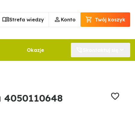
Strefa wiedzy
Konto
Twój koszyk
Okazje
Skontaktuj się
na 4050110648