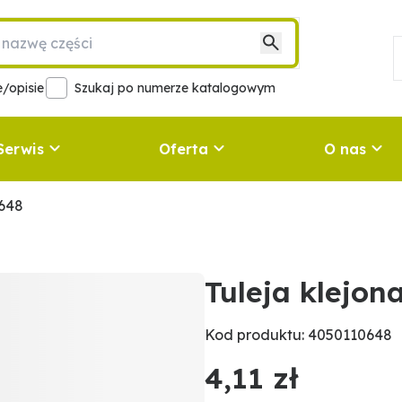
/opisie
Szukaj po numerze katalogowym
Serwis
Oferta
O nas
0648
Tuleja klejo
Kod produktu: 4050110648
4,11 zł