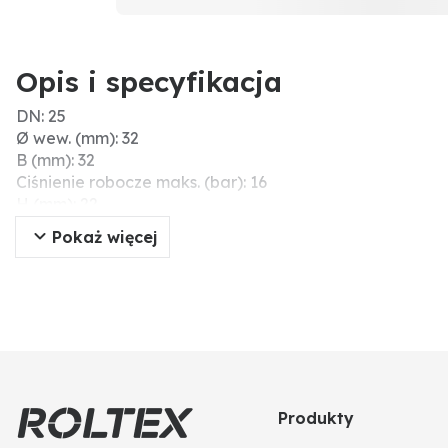
Opis i specyfikacja
DN: 25
Ø wew. (mm): 32
B (mm): 32
Ciśnienie robocze maks. (bar): 16
H (mm): 22
C (mm): 3
Pokaż więcej
A (mm): 32
Materiał: PVC-U
Produkty