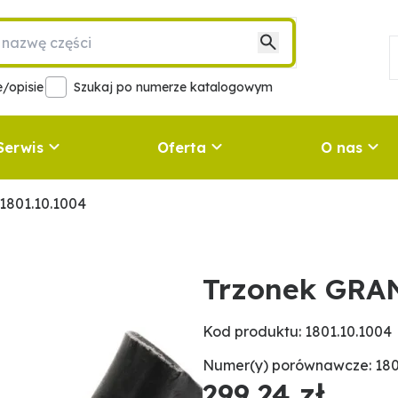
/opisie
Szukaj po numerze katalogowym
Serwis
Oferta
O nas
1801.10.1004
Trzonek GRAN
Kod produktu: 1801.10.1004
Numer(y) porównawcze: 1801
299,24 zł