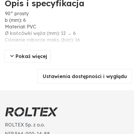
Opis i specyfikacja
90° prosty
b (mm): 6
Materiał: PVC
Ø końcówki węża (mm): 12 → 6
Ciśnienie robocze maks. (bar): 16
a (mm): 12
Pokaż więcej
Ustawienia dostępności i wyglądu
ROLTEX Sp. z o.o.
NIP 564-000-14-88