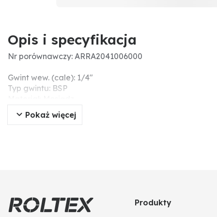
Opis i specyfikacja
Nr porównawczy: ARRA2041006000
Gwint wew. (cale): 1/4"
Typ gwintu: BSP
Materiał: Mosiądz
Dodatkowe informacje: BSP-Gewinde
Pokaż więcej
Produkty