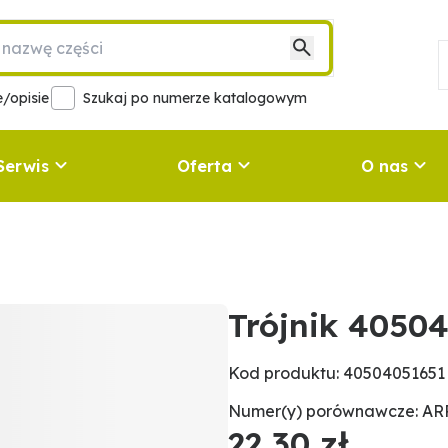
/opisie
Szukaj po numerze katalogowym
Serwis
Oferta
O nas
Trójnik 4050
Kod produktu: 40504051651
Numer(y) porównawcze: AR
22,30 zł