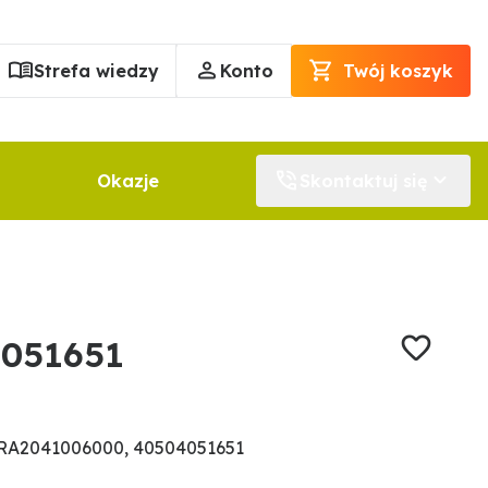
Strefa wiedzy
Konto
Twój koszyk
Okazje
Skontaktuj się
4051651
RA2041006000, 40504051651