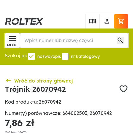
MENU
Szukaj po
nazwa/opis
nr katalogowy
Wróć do strony głównej
Trójnik 26070942
Kod produktu: 26070942
Numer(y) porównawcze: 664002503, 26070942
7,86 zł
(W tym VAT)