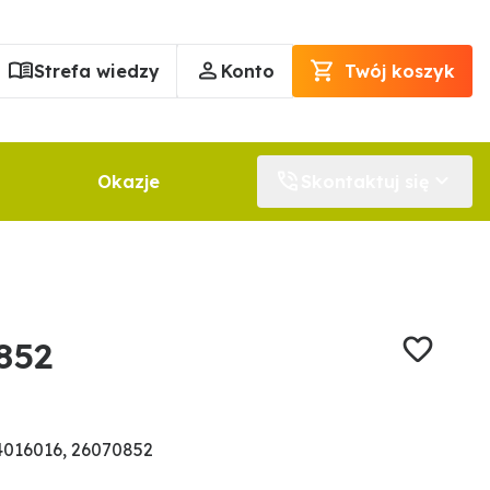
Strefa wiedzy
Konto
Twój koszyk
Okazje
Skontaktuj się
852
016016, 26070852