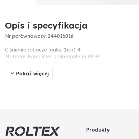
Opis i specyfikacja
Nr porównawczy: 244016016
Ciśnienie robocze maks. (bar): 4
Materiał: Kopolimer polipropylenu PP-B
Ø zewnętrzna rury (mm): 16
Pokaż więcej
Produkty