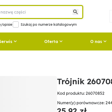
/opisie
Szukaj po numerze katalogowym
Serwis
Oferta
O nas
Trójnik 26070
Kod produktu: 26070852
Numer(y) porównawcze: 244
25,92 zł