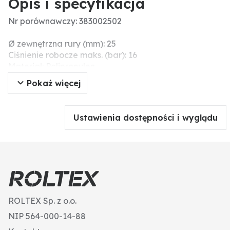
Opis i specyfikacja
Nr porównawczy: 383002502
Ø zewnętrzna rury (mm): 25
Ciśnienie robocze maks. (bar): 16
Materiał: Polipropylen
Przyłącze: 3/4"
Pokaż więcej
Dodatkowe informacje: 1x gwint wewnętrzny
Ustawienia dostępności i wyglądu
ROLTEX Sp. z o.o.
NIP 564-000-14-88