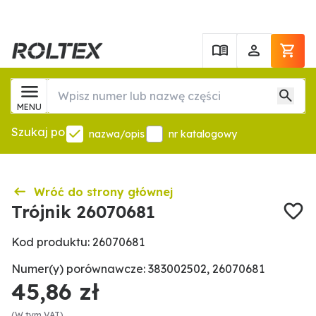
MENU
Szukaj po
nazwa/opis
nr katalogowy
Wróć do strony głównej
Trójnik 26070681
Kod produktu: 26070681
Numer(y) porównawcze: 383002502, 26070681
45,86 zł
(W tym VAT)