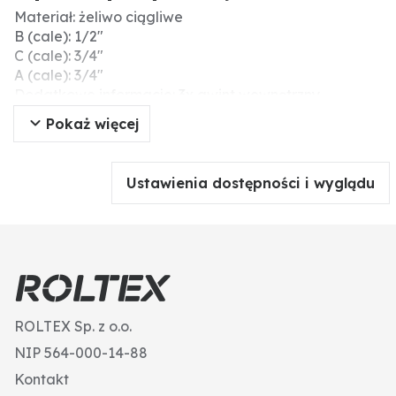
Materiał: żeliwo ciągliwe
B (cale): 1/2″
C (cale): 3/4"
A (cale): 3/4"
Dodatkowe informacje: 3x gwint wewnętrzny
90°
Pokaż więcej
wersja ocynkowana
Ustawienia dostępności i wyglądu
ROLTEX Sp. z o.o.
NIP 564-000-14-88
Kontakt