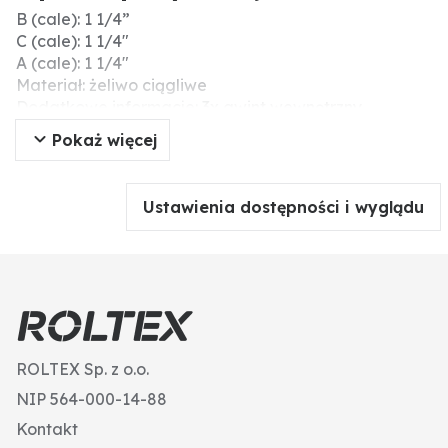
B (cale): 1 1/4”
C (cale): 1 1/4"
A (cale): 1 1/4"
Materiał: żeliwo ciągliwe
Dodatkowe informacje: 3x gwint wewnętrzny
90°
Pokaż więcej
wersja ocynkowana
Ustawienia dostępności i wyglądu
ROLTEX Sp. z o.o.
NIP 564-000-14-88
Kontakt