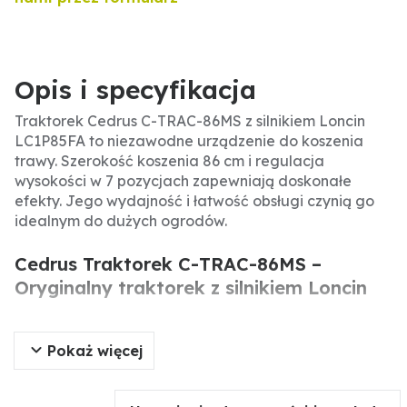
Opis i specyfikacja
Traktorek Cedrus C-TRAC-86MS z silnikiem Loncin
LC1P85FA to niezawodne urządzenie do koszenia
trawy. Szerokość koszenia 86 cm i regulacja
wysokości w 7 pozycjach zapewniają doskonałe
efekty. Jego wydajność i łatwość obsługi czynią go
idealnym do dużych ogrodów.
Cedrus Traktorek C-TRAC-86MS –
Oryginalny traktorek z silnikiem Loncin
Traktorek Cedrus C-TRAC-86MS to oryginalne
Pokaż więcej
urządzenie napędzane silnikiem Loncin LC1P85FA o
pojemności 352 cm³. Przeznaczony jest do koszenia
dużych powierzchni trawiastych, oferując szerokość