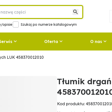
/opisie
Szukaj po numerze katalogowym
Serwis
Oferta
O nas
nych LUK 458370012010
Tłumik drgań
45837001201
Kod produktu: 45837001201