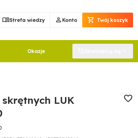
Strefa wiedzy
Konto
Twój koszyk
Okazje
Skontaktuj się
 skrętnych LUK
0
0