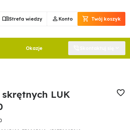
Strefa wiedzy
Konto
Twój koszyk
Okazje
Skontaktuj się
 skrętnych LUK
0
0