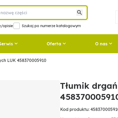
/opisie
Szukaj po numerze katalogowym
Serwis
Oferta
O nas
nych LUK 458370005910
Tłumik drgań
45837000591
Kod produktu: 45837000591