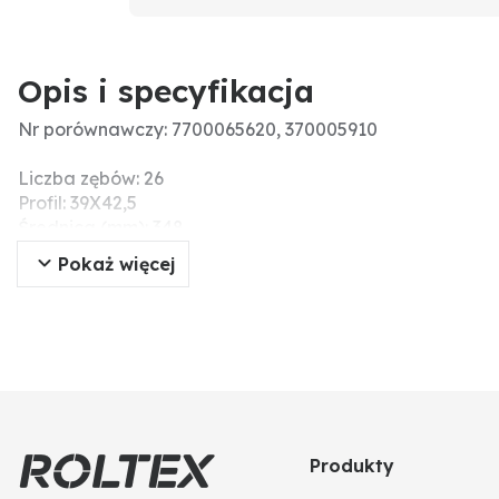
Opis i specyfikacja
Nr porównawczy: 7700065620, 370005910
Liczba zębów: 26
Profil: 39X42,5
Średnica (mm): 348
Pokaż więcej
Produkty