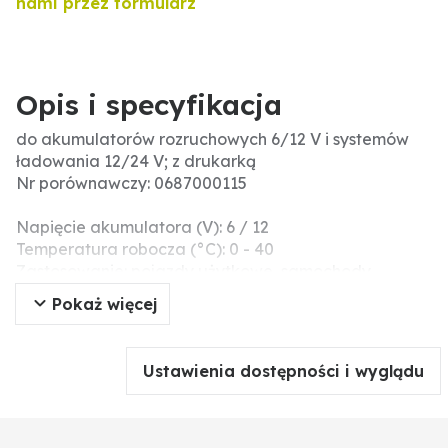
nami przez formularz
Opis i specyfikacja
do akumulatorów rozruchowych 6/12 V i systemów
ładowania 12/24 V; z drukarką
Nr porównawczy: 0687000115
Napięcie akumulatora (V): 6 / 12
Temperatura robocza (°C): 0 - 40
Zastosowanie: pojazdy użytkowe, samochody,
motocykle, statki
Pokaż więcej
Norma: EN, EN2, DIN, SAE, IEC, JIS, MCA
Wymiary dł. x sz. x wys. (mm): 250 x 130 x 60
Prąd rozruchu (EN): 40 - 2000
Ustawienia dostępności i wyglądu
Język: 25 języków menu
Dodatkowe informacje: Wszechstronny tester BAT 115
do akumulatorów 6 V i 12 V od 40 do 2000 CCA przy
różnych normach testowych, takich jak EN, EN2, DIN,