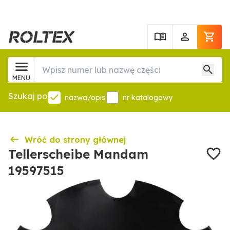
MENU
Szukaj po
nazwa/opis
nr katalogowy
Wróć do strony głównej
Tellerscheibe Mandam
19597515