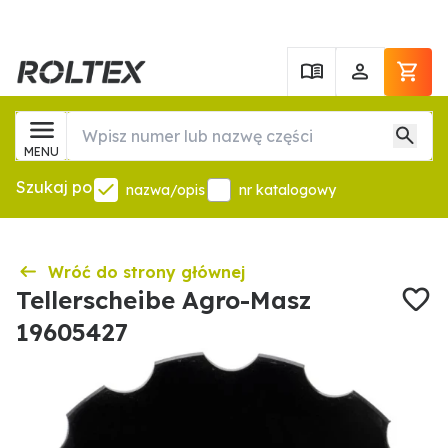
MENU
Szukaj po
nazwa/opis
nr katalogowy
Wróć do strony głównej
Tellerscheibe Agro-Masz
19605427