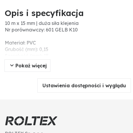
Opis i specyfikacja
10 m x 15 mm | duża siła klejenia
Nr porównawczy: 601 GELB K10
Materiał: PVC
Grubość (mm): 0,15
Szerokość (mm): 15
Zakres temperatury (°C): -10 / +105
Pokaż więcej
Długość (m): 10
Dodatkowe informacje: Uniwersalna taśma
izolacyjna do wszystkich standardowych prac
Ustawienia dostępności i wyglądu
związanych z izolacją elektryczną. Nadaje się również
do napraw, do oznaczenia kolorystycznego i łączenia
w wiązki.
Wysokiej jakości miękka folia PVC jako nośnik w
połączeniu z odpornym na starzenie klejem na bazie
akrylanu. Zabezpiecza przed rozprzestrzenianiem się