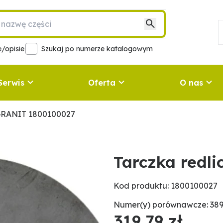
/opisie
Szukaj po numerze katalogowym
Serwis
Oferta
O nas
 GRANIT 1800100027
Tarczka redl
Kod produktu: 1800100027
Numer(y) porównawcze: 389
319,79 zł