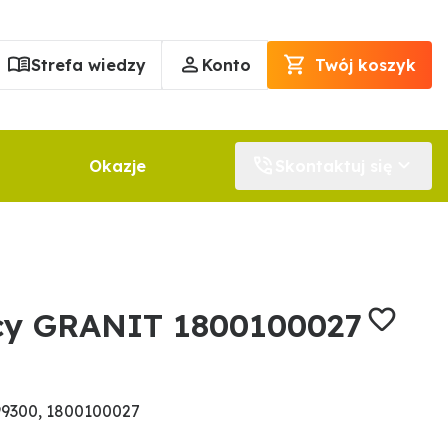
Strefa wiedzy
Konto
Twój koszyk
Okazje
Skontaktuj się
icy GRANIT 1800100027
9300, 1800100027