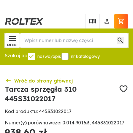
MENU
Szukaj po
nazwa/opis
nr katalogowy
Wróć do strony głównej
Tarcza sprzęgła 310
445S31022017
Kod produktu: 445S31022017
Numer(y) porównawcze: 0.014.9016.3, 445S31022017
938,60 zł