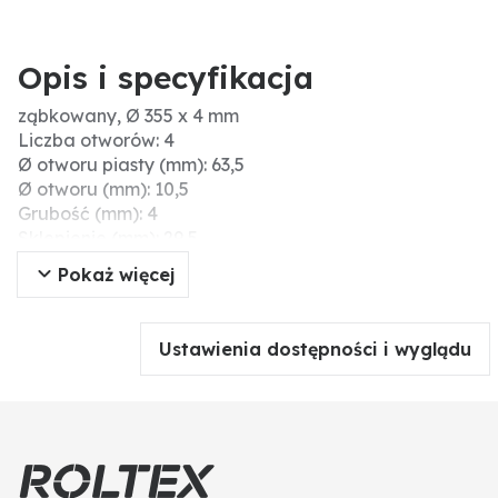
Opis i specyfikacja
ząbkowany, Ø 355 x 4 mm
Liczba otworów: 4
Ø otworu piasty (mm): 63,5
Ø otworu (mm): 10,5
Grubość (mm): 4
Sklepienie (mm): 29,5
Liczba zębów: 16
Pokaż więcej
Twardość (HRC): 48-52
Menke-Nr.: 259807
Materiał: Borstahl
Ustawienia dostępności i wyglądu
Wersja: ząbkowany
Wymiary (mm): 355 x 4
Ø zew. (cale): 14
Koło osi otworów-Ø (mm): 87
Ø zew. (mm): 355