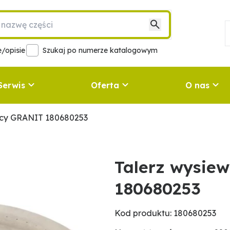
/opisie
Szukaj po numerze katalogowym
Serwis
Oferta
O nas
ący GRANIT 180680253
Talerz wysie
180680253
Kod produktu: 180680253