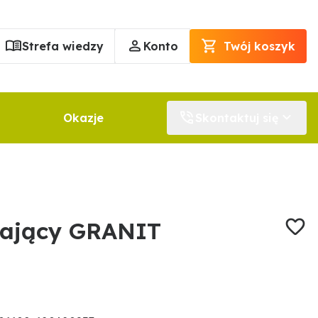
Strefa wiedzy
Konto
Twój koszyk
Okazje
Skontaktuj się
wający GRANIT