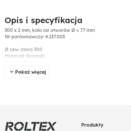
Opis i specyfikacja
300 x 2 mm, koło osi otworów Ø = 77 mm
Nr porównawczy: 4.137.003
Ø zew. (mm): 300
Materiał: Borstahl
Grubość (mm): 2
Liczba otworów: 6
Pokaż więcej
Wersja: wersja gładka
Twardość (HRC): 48-52
Wymiary (mm): 300 x 2
Ø zew. (cale): 12
Ø otworu piasty (mm): 28
Produkty