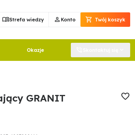
Strefa wiedzy
Konto
Twój koszyk
Okazje
Skontaktuj się
wający GRANIT