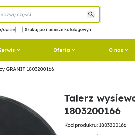
/opisie
Szukaj po numerze katalogowym
Serwis
Oferta
O nas
ący GRANIT 1803200166
Talerz wysie
1803200166
Kod produktu: 1803200166